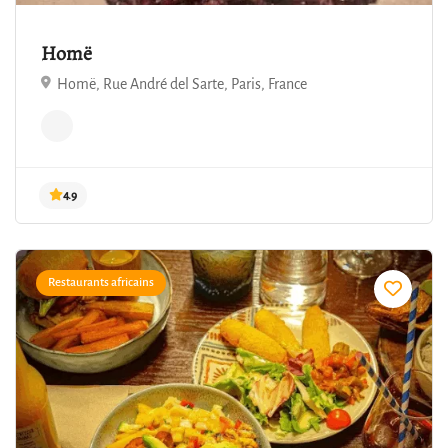
Homë
4.9
Homë, Rue André del Sarte, Paris, France
Restaurants africains