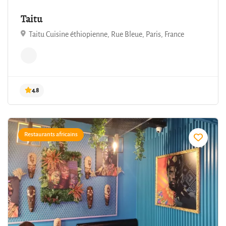
Taitu
Taitu Cuisine éthiopienne, Rue Bleue, Paris, France
4.8
Restaurants africains