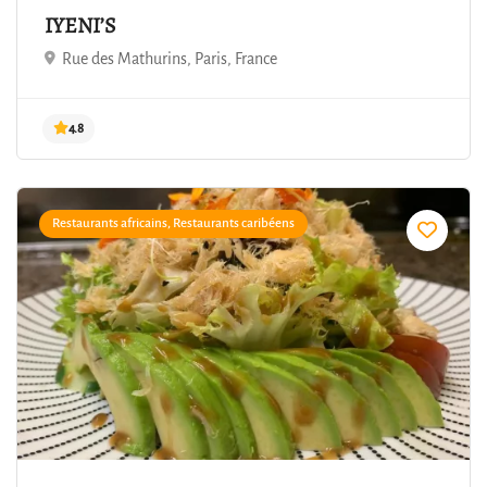
IYENI’S
4.8
Rue des Mathurins, Paris, France
Restaurants africains, Restaurants caribéens