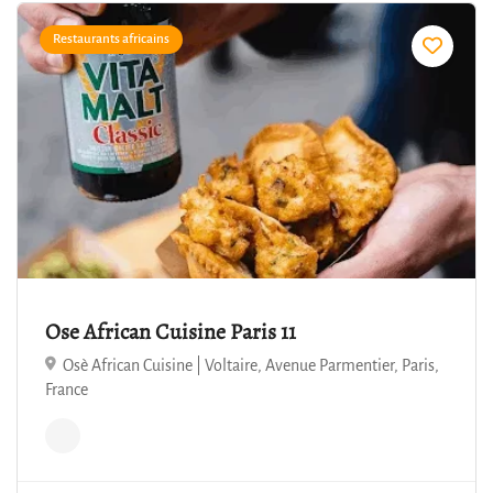
Restaurants africains
4.8
Ose African Cuisine Paris 11
Osè African Cuisine | Voltaire, Avenue Parmentier, Paris,
France