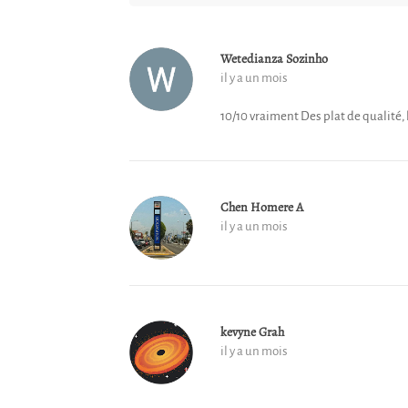
Wetedianza Sozinho
il y a un mois
10/10 vraiment Des plat de qualité, 
Chen Homere A
il y a un mois
kevyne Grah
il y a un mois