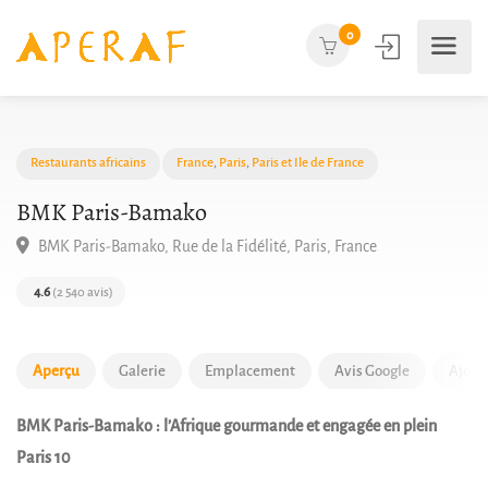
0
Restaurants africains
France
,
Paris
,
Paris et Ile de France
BMK Paris-Bamako
BMK Paris-Bamako, Rue de la Fidélité, Paris, France
4.6
(2 540 avis)
Aperçu
Galerie
Emplacement
Avis Google
Ajout
BMK Paris-Bamako : l’Afrique gourmande et engagée en plein
Paris 10