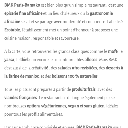
BMK Paris-Bamako
est bien plus qu’un simple restaurant : c’est une
épicerie fine africaine
et un lieu chaleureux où la
gastronomie
africaine
se vit et se partage avec modernité et conscience. Labellisé
Ecotable
, l’établissement met un point d’honneur à proposer une
cuisine maison, responsable et savoureuse.
À la carte, vous retrouverez les grands classiques comme le
mafé
, le
yassa
, le
thieb
, ou encore les incontournables
allocos
. Mais BMK,
c’est aussi de la
créativité
: des
salades afro revisitées
, des
desserts à
la farine de manioc
, et des
boissons 100 % naturelles
.
Tous les plats sont préparés à partir de
produits frais
, avec des
viandes françaises
. Le restaurant se distingue également par ses
nombreuses
options végétariennes, vegan et sans gluten
, idéales
pour tous les profils alimentaires.
Dans une ambiance conviviale et épurée,
BMK Paris-Bamako
vous