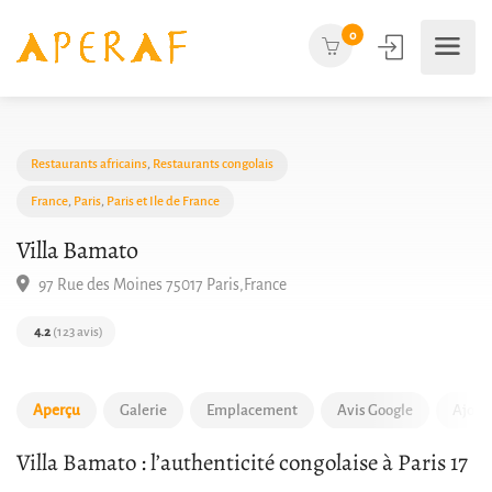
0
Restaurants africains
,
Restaurants congolais
France
,
Paris
,
Paris et Ile de France
Villa Bamato
97 Rue des Moines 75017 Paris,France
4.2
(123 avis)
Aperçu
Galerie
Emplacement
Avis Google
Ajout
Villa Bamato : l’authenticité congolaise à Paris 17