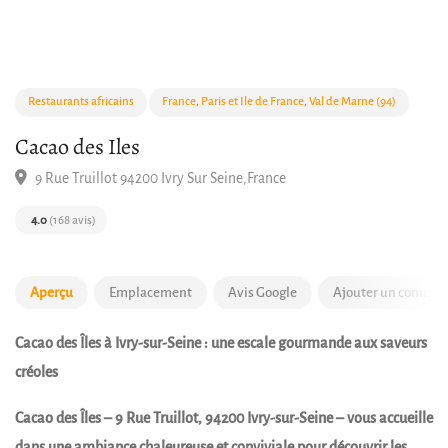
Restaurants africains
France
,
Paris et Ile de France
,
Val de Marne (94)
Cacao des Iles
9 Rue Truillot 94200 Ivry Sur Seine,France
4.0
(168 avis)
Aperçu
Emplacement
Avis Google
Ajouter un commen
Cacao des Îles à Ivry-sur-Seine : une escale gourmande aux saveurs
créoles
Cacao des Îles – 9 Rue Truillot, 94200 Ivry-sur-Seine – vous accueille
dans une ambiance chaleureuse et conviviale pour découvrir les