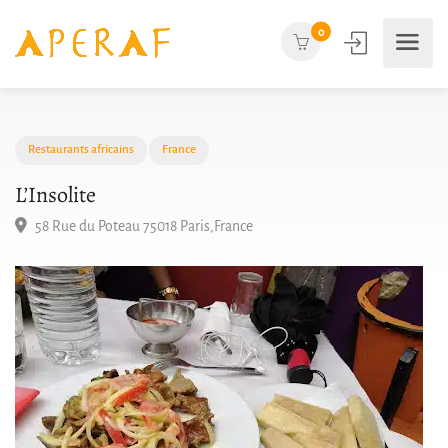
0
Restaurants africains
France
L’Insolite
58 Rue du Poteau 75018 Paris,France