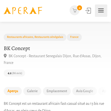
0
Restaurants africains
,
Restaurants sénégalais
France
BK Concept
BK Concept - Restaurant Senegalais Dijon, Rue d'Assas, Dijon,
France
4.2
(86 avis)
Aperçu
Galerie
Emplacement
Avis Google
Ajout
BK Concept est un restaurant africain fast‑casual situé au 13 bis rue
d’Assas, en plein cœur de Dijon.