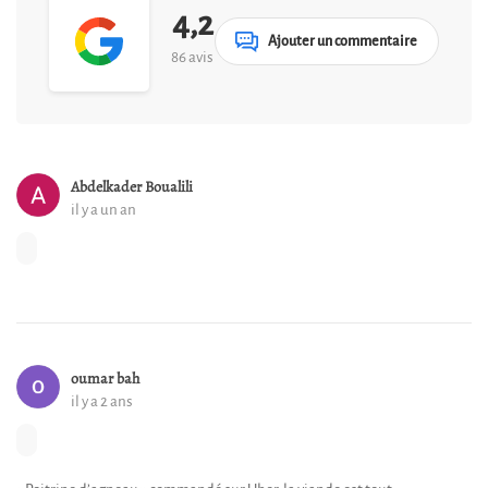
4,2
Ajouter un commentaire
86 avis
Abdelkader Boualili
il y a un an
oumar bah
il y a 2 ans