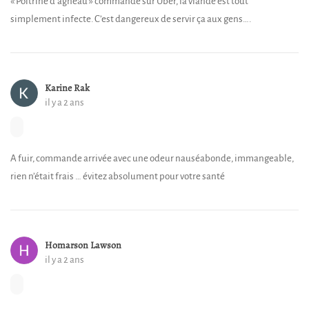
« Poitrine d’agneau » commandé sur Uber, la viande est tout
simplement infecte. C’est dangereux de servir ça aux gens….
Karine Rak
il y a 2 ans
A fuir, commande arrivée avec une odeur nauséabonde, immangeable,
rien n’était frais … évitez absolument pour votre santé
Homarson Lawson
il y a 2 ans