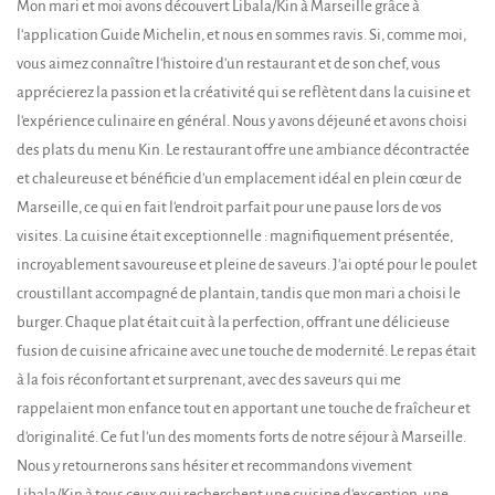
Mon mari et moi avons découvert Libala/Kin à Marseille grâce à
l'application Guide Michelin, et nous en sommes ravis. Si, comme moi,
vous aimez connaître l'histoire d'un restaurant et de son chef, vous
apprécierez la passion et la créativité qui se reflètent dans la cuisine et
l'expérience culinaire en général. Nous y avons déjeuné et avons choisi
des plats du menu Kin. Le restaurant offre une ambiance décontractée
et chaleureuse et bénéficie d'un emplacement idéal en plein cœur de
Marseille, ce qui en fait l'endroit parfait pour une pause lors de vos
visites. La cuisine était exceptionnelle : magnifiquement présentée,
incroyablement savoureuse et pleine de saveurs. J'ai opté pour le poulet
croustillant accompagné de plantain, tandis que mon mari a choisi le
burger. Chaque plat était cuit à la perfection, offrant une délicieuse
fusion de cuisine africaine avec une touche de modernité. Le repas était
à la fois réconfortant et surprenant, avec des saveurs qui me
rappelaient mon enfance tout en apportant une touche de fraîcheur et
d'originalité. Ce fut l'un des moments forts de notre séjour à Marseille.
Nous y retournerons sans hésiter et recommandons vivement
Libala/Kin à tous ceux qui recherchent une cuisine d'exception, une