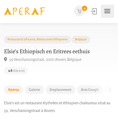
0
Restaurants africains
,
Restaurants éthiopiens
Belgique
Elsie’s Ethiopisch en Eritrees eethuis
59 Verschansingstraat, 2000 Anvers,Belgique
4.8
(633 avis)
Aperçu
Galerie
Emplacement
Avis Google
Ajout
Elsie’s est un restaurant érythréen et éthiopien chaleureux situé au
59, Verschansingstraat à Anvers.