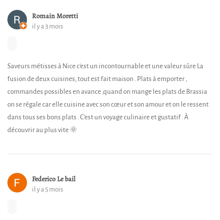
Romain Moretti
il y a 3 mois
Saveurs métisses à Nice c'est un incontournable et une valeur sûre La
fusion de deux cuisines, tout est fait maison . Plats à emporter ,
commandes possibles en avance ,quand on mange les plats de Brassia
on se régale car elle cuisine avec son cœur et son amour et on le ressent
dans tous ses bons plats . C'est un voyage culinaire et gustatif . À
découvrir au plus vite 🌞
Federico Le bail
il y a 5 mois