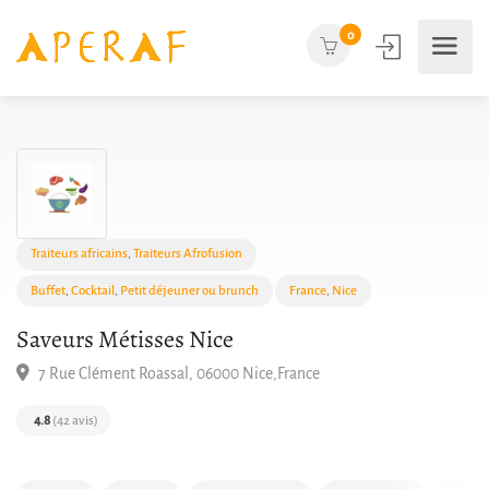
0
Traiteurs africains
,
Traiteurs Afrofusion
Buffet
,
Cocktail
,
Petit déjeuner ou brunch
France
,
Nice
Saveurs Métisses Nice
7 Rue Clément Roassal, 06000 Nice,France
4.8
(42 avis)