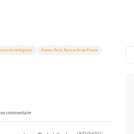
taurants sénégalais
France
,
Paris
,
Paris et Ile de France
r un commentaire