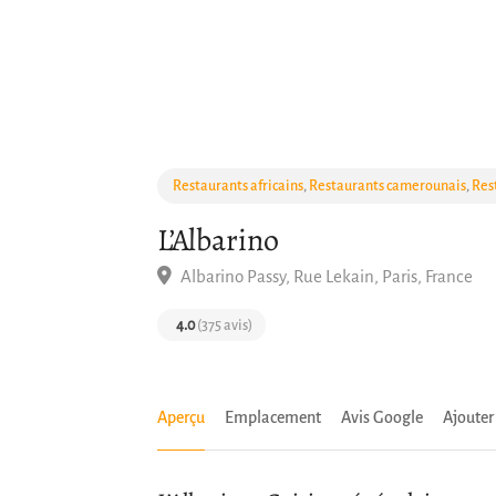
Restaurants africains
,
Restaurants camerounais
,
Res
L’Albarino
Albarino Passy, Rue Lekain, Paris, France
4.0
(375 avis)
Aperçu
Emplacement
Avis Google
Ajoute