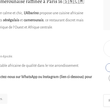
camerounaise raffinée à Paris 16 🇸🇳🇨🇲
er calme et chic,
L’Albarino
propose une cuisine africaine
ts
sénégalais
et
camerounais
, ce restaurant discret mais
rique de l’Ouest et Afrique centrale.
en épicée.
table africaine de qualité dans le 16e arrondissement.
ntactez-nous sur WhatsApp ou Instagram (lien ci-dessous) pour
Rech
es.