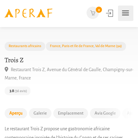
0
Restaurants africains
France
,
Paris et Ile de France
,
Val de Marne (94)
Trois Z
Restaurant Trois Z, Avenue du Général de Gaulle, Champigny-
Marne, France
3.8
(56 avis)
Aperçu
Galerie
Emplacement
Avis Google
Ajout
Le restaurant Trois Z propose une gastronomie africaine
contemporaine inspirée de l’histoire du Congo et de ses racines