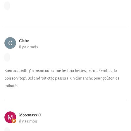
Claire
il y a 2 mois
Bien accueilli, j'ai beaucoup aimé les brochettes, les makembas, la
boisson "top". Bel endroit et je passerai un dimanche pour goûter les
mikatés
Motemaxx O
il y a 3 mois