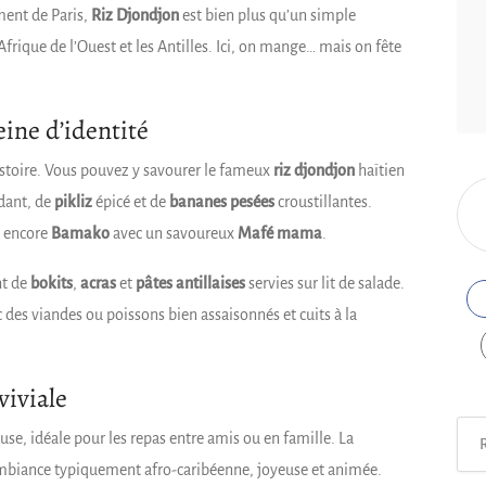
ment de Paris,
Riz Djondjon
est bien plus qu’un simple
l’Afrique de l’Ouest et les Antilles. Ici, on mange… mais on fête
eine d’identité
istoire. Vous pouvez y savourer le fameux
riz djondjon
haïtien
dant, de
pikliz
épicé et de
bananes pesées
croustillantes.
u encore
Bamako
avec un savoureux
Mafé mama
.
nt de
bokits
,
acras
et
pâtes antillaises
servies sur lit de salade.
 des viandes ou poissons bien assaisonnés et cuits à la
viviale
Rech
se, idéale pour les repas entre amis ou en famille. La
ambiance typiquement afro-caribéenne, joyeuse et animée.