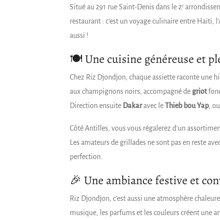
Situé au 291 rue Saint-Denis dans le 2ᵉ arrondisse
restaurant : c’est un voyage culinaire entre Haïti, 
aussi !
🍽️ Une cuisine généreuse et pl
Chez Riz Djondjon, chaque assiette raconte une h
aux champignons noirs, accompagné de
griot
fon
Direction ensuite
Dakar
avec le
Thieb bou Yap
, o
Côté Antilles, vous vous régalerez d’un assortime
Les amateurs de grillades ne sont pas en reste avec
perfection.
🎉 Une ambiance festive et con
Riz Djondjon, c’est aussi une atmosphère chaleureu
musique, les parfums et les couleurs créent une 