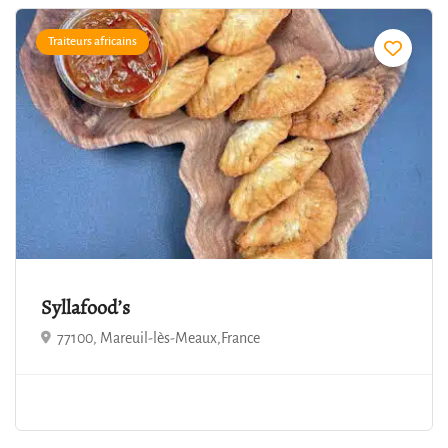
Traiteurs africains
3.2
Syllafood’s
77100, Mareuil-lès-Meaux,France